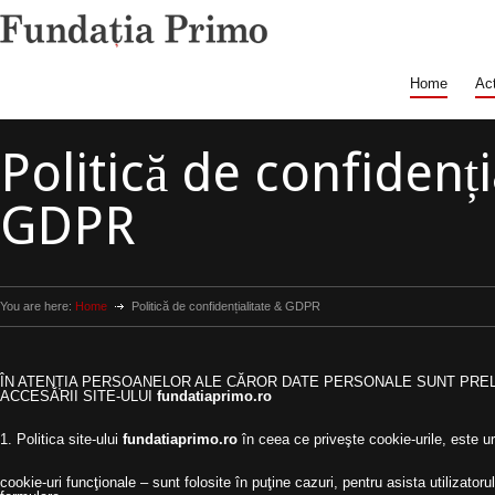
Home
Act
Politică de confidenți
GDPR
You are here:
Home
Politică de confidențialitate & GDPR
ÎN ATENȚIA PERSOANELOR ALE CĂROR DATE PERSONALE SUNT PR
ACCESĂRII SITE-ULUI
fundatiaprimo.ro
1. Politica site-ului
fundatiaprimo.ro
în ceea ce priveşte cookie-urile, este u
cookie-uri funcţionale – sunt folosite în puţine cazuri, pentru asista utilizator