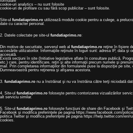
formulare
cookie-uri analytics – nu sunt folosite
cookie-uri de profilare cu sau fără scop publicitar – sunt folosite.
Site-ul
fundatiaprimo.ro
utilizează module cookie pentru a culege, a prelucra
date cu caracter personal.
2. Datele colectate pe site-ul
fundatiaprimo.ro
:
Din motive de securitate, serverul web al
fundatiaprimo.ro
reţine în fişiere d
accesările utilizatorilor. Informaţiile reţinute în loguri sunt: adresa IP, data şi
accesată.
Există secţiuni în site (Initiative legislative aflate în consultare publică, Prog
etc.) care, pentru identificare, reţin şi alte informaţii precum numele şi pren
mail. Prin completarea informaţiilor din formularele puse la dispoziţie pe site,
Dumneavoastră pentru reţinerea şi afişarea acestora.
3.
fundatiaprimo.ro
nu a înstrăinat şi nu va înstrăina către terţi niciodată dat
4. Site-ul
fundatiaprimo.ro
foloseşte pentru contorizarea vizualizărilor servi
alt serviciu similar.
5. Site-ul
fundatiaprimo.ro
foloseşte funcţiuni de share din Facebook şi Twitte
Facebook şi modifica preferinţele pe pagina https://www.facebook.com/policie
politica Twitter şi modifica preferinţele pe pagina https://help.twitter.com/en/ru
cookies.