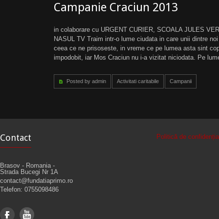
Campanie Craciun 2013
in colaborare cu URGENT CURIER, SCOALA JULES VE
NASUL TV Traim intr-o lume ciudata in care unii dintre no
ceea ce ne prisoseste, in vreme ce pe lumea asta sint copi
impodobit, iar Mos Craciun nu i-a vizitat niciodata. Pe lum
Posted by admin
Activitati caritabile
Campanii
Contact
Politică de confidenț
Brasov - Romania -
Strada Bucegi Nr 1A
contact@fundatiaprimo.ro
Telefon: 0755098486